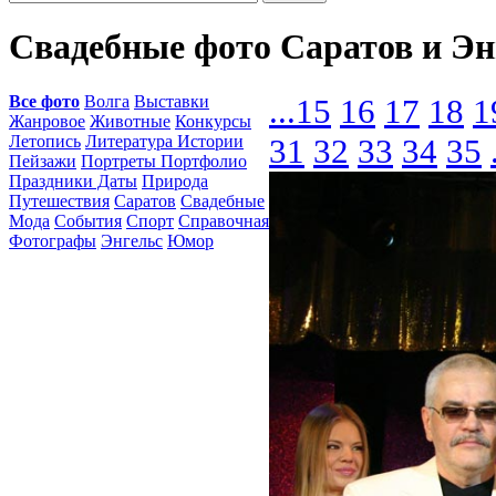
Свадебные фото Саратов и Э
Все фото
Волга
Выставки
...
15
16
17
18
1
Жанровое
Животные
Конкурсы
Летопись
Литература Истории
31
32
33
34
35
Пейзажи
Портреты Портфолио
Праздники Даты
Природа
Путешествия
Саратов
Свадебные
Мода
События
Спорт
Справочная
Фотографы
Энгельс
Юмор