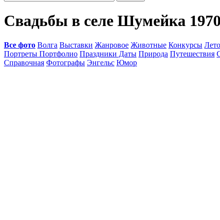
Свадьбы в селе Шумейка 1970 
Все фото
Волга
Выставки
Жанровое
Животные
Конкурсы
Лет
Портреты Портфолио
Праздники Даты
Природа
Путешествия
Справочная
Фотографы
Энгельс
Юмор