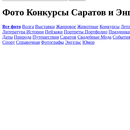
Фото Конкурсы Саратов и Эн
Все фото
Волга
Выставки
Жанровое
Животные
Конкурсы
Лет
Литература Истории
Пейзажи
Портреты Портфолио
Праздник
Даты
Природа
Путешествия
Саратов
Свадебные Мода
Событи
Спорт
Справочная
Фотографы
Энгельс
Юмор