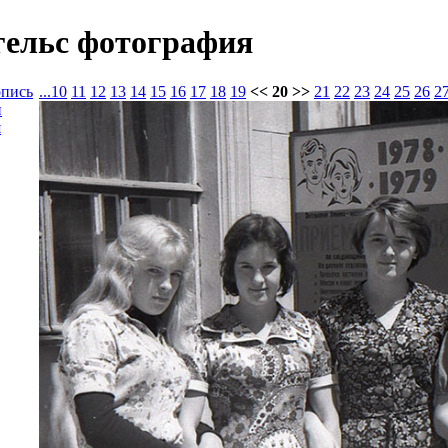
гельс фотография
опись
...
10
11
12
13
14
15
16
17
18
19
<< 20 >>
21
22
23
24
25
26
2
и
я