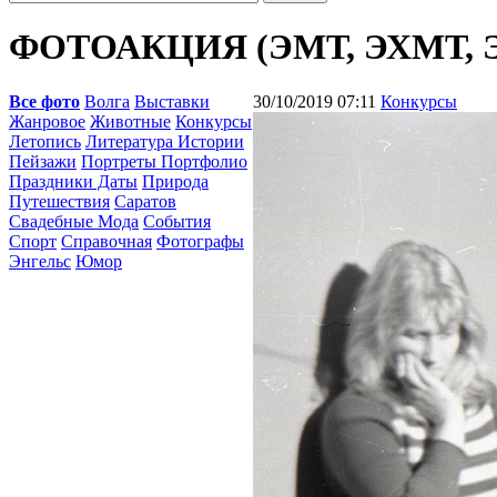
ФОТОАКЦИЯ (ЭМТ, ЭХМТ, 
Все фото
Волга
Выставки
30/10/2019 07:11
Конкурсы
Жанровое
Животные
Конкурсы
Летопись
Литература Истории
Пейзажи
Портреты Портфолио
Праздники Даты
Природа
Путешествия
Саратов
Свадебные Мода
События
Спорт
Справочная
Фотографы
Энгельс
Юмор