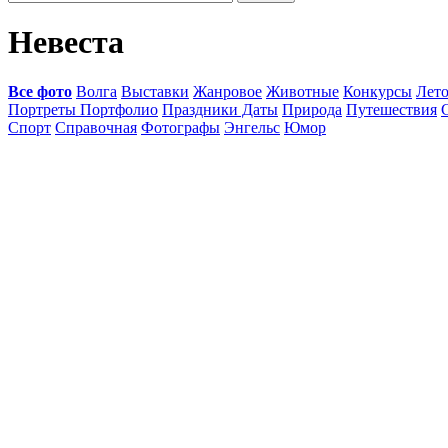
Невеста
Все фото
Волга
Выставки
Жанровое
Животные
Конкурсы
Лет
Портреты Портфолио
Праздники Даты
Природа
Путешествия
Спорт
Справочная
Фотографы
Энгельс
Юмор