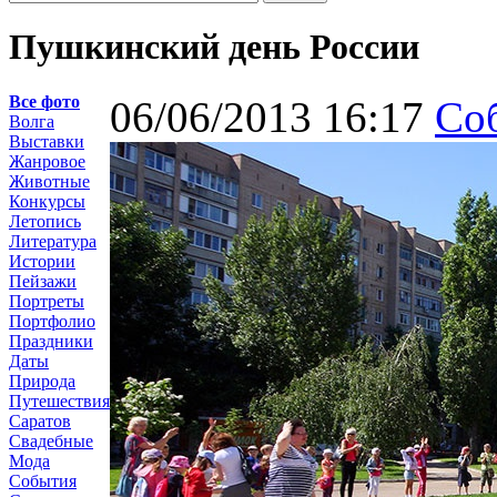
Пушкинский день России
Все фото
06/06/2013 16:17
Со
Волга
Выставки
Жанровое
Животные
Конкурсы
Летопись
Литература
Истории
Пейзажи
Портреты
Портфолио
Праздники
Даты
Природа
Путешествия
Саратов
Свадебные
Мода
События