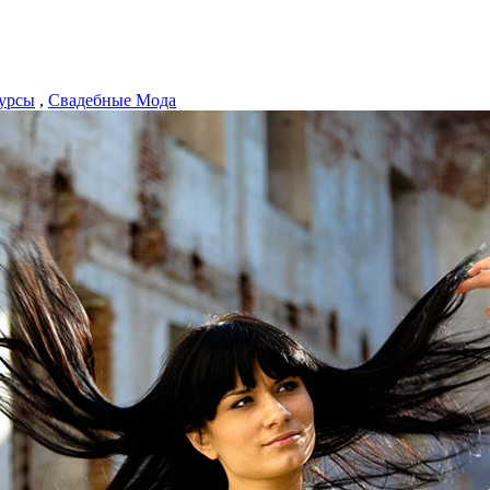
урсы
,
Свадебные Мода