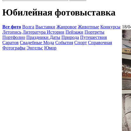
Юбилейная фотовыставка
Все фото
Волга
Выставки
Жанровое
Животные
Конкурсы
18/0
Летопись
Литература Истории
Пейзажи
Портреты
Портфолио
Праздники Даты
Природа
Путешествия
Саратов
Свадебные Мода
События
Спорт
Справочная
Фотографы
Энгельс
Юмор