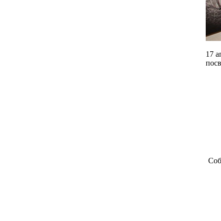
17 а
посв
Соб