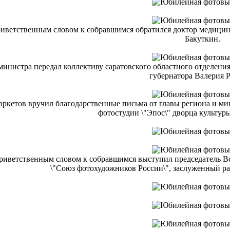
иветственным словом к собравшимся обратился доктор медицинс
Бакуткин.
министра передал коллективу саратовского областного отделени
губернатора Валерия Р
аркетов вручил благодарственные письма от главы региона и м
фотостудии \"Эпос\" дворца культуры
риветственным словом к собравшимся выступил председатель В
\"Союз фотохудожников России\", заслуженный ра