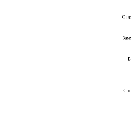
С пр
Зам
Б
С п