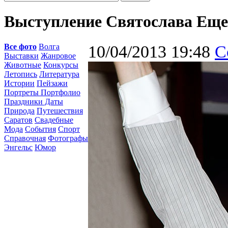
Выступление Святослава Ещ
Все фото
Волга
10/04/2013 19:48
С
Выставки
Жанровое
Животные
Конкурсы
Летопись
Литература
Истории
Пейзажи
Портреты Портфолио
Праздники Даты
Природа
Путешествия
Саратов
Свадебные
Мода
События
Спорт
Справочная
Фотографы
Энгельс
Юмор