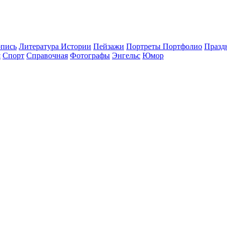
опись
Литература Истории
Пейзажи
Портреты Портфолио
Празд
я
Спорт
Справочная
Фотографы
Энгельс
Юмор