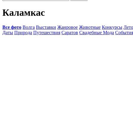
Каламкас
Все фото
Волга
Выставки
Жанровое
Животные
Конкурсы
Лет
Даты
Природа
Путешествия
Саратов
Свадебные Мода
Событи