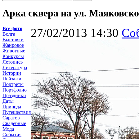
Арка сквера на ул. Маяковско
Все фото
27/02/2013 14:30
Со
Волга
Выставки
Жанровое
Животные
Конкурсы
Летопись
Литература
Истории
Пейзажи
Портреты
Портфолио
Праздники
Даты
Природа
Путешествия
Саратов
Свадебные
Мода
События