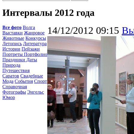
Интервалы 2012 года
Все фото
Волга
14/12/2012 09:15
Вы
Выставки
Жанровое
Животные
Конкурсы
Летопись
Литература
Истории
Пейзажи
Портреты Портфолио
Праздники Даты
Природа
Путешествия
Саратов
Свадебные
Мода
События
Спорт
Справочная
Фотографы
Энгельс
Юмор