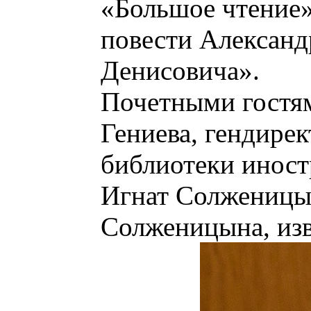
«Большое чтение»
повести Алексан
Денисовича».
Почетными гостям
Гениева, гендире
библиотеки иност
Игнат Солженицы
Солженицына, изв