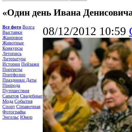
«Один день Ивана Денисовича
Все фото
Волга
08/12/2012 10:59
Выставки
Жанровое
Животные
Конкурсы
Летопись
Литература
Истории
Пейзажи
Портреты
Портфолио
Праздники Даты
Природа
Путешествия
Саратов
Свадебные
Мода
События
Спорт
Справочная
Фотографы
Энгельс
Юмор