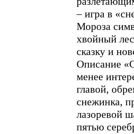
разлетающим
– игра в «с
Мороза симв
хвойный лес
сказку и нов
Описание «С
менее интер
главой, обр
снежинка, п
лазоревой ш
пятью сереб