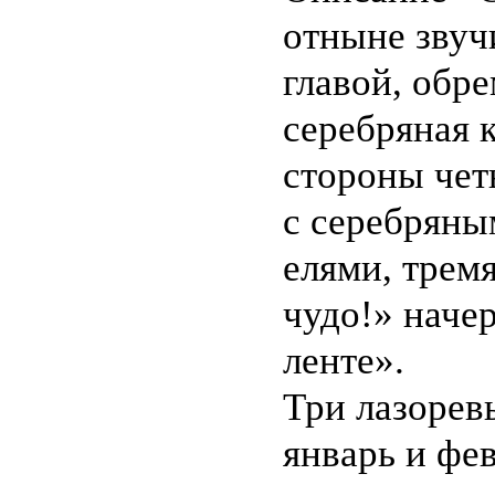
отныне звуч
главой, обр
серебряная 
стороны чет
с серебрян
елями, трем
чудо!» наче
ленте».
Три лазорев
январь и фе