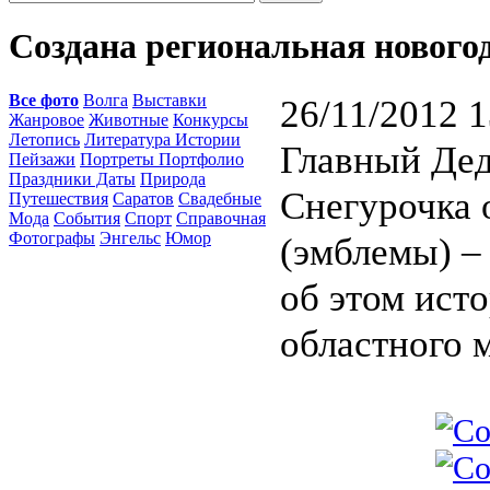
Создана региональная нового
Все фото
Волга
Выставки
26/11/2012 1
Жанровое
Животные
Конкурсы
Летопись
Литература Истории
Главный Дед
Пейзажи
Портреты Портфолио
Праздники Даты
Природа
Снегурочка 
Путешествия
Саратов
Свадебные
Мода
События
Спорт
Справочная
Фотографы
Энгельс
Юмор
(эмблемы) –
об этом ист
областного 