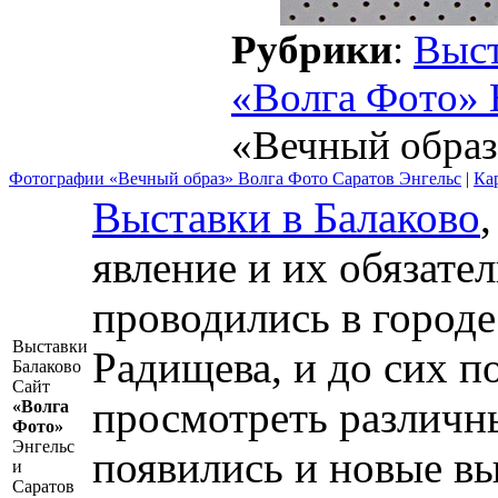
Рубрики
:
Выс
«Волга Фото»
«Вечный обра
Фотографии «Вечный образ» Волга Фото Саратов Энгельс
|
Ка
Выставки в Балаково
явление и их обязате
проводились в городе
Выставки
Радищева, и до сих п
Балаково
Сайт
просмотреть различн
«Волга
Фото»
Энгельс
появились и новые в
и
Саратов