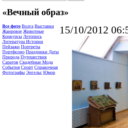
«Вечный образ»
Все фото
Волга
Выставки
15/10/2012 06:
Жанровое
Животные
Конкурсы
Летопись
Литература Истории
Пейзажи
Портреты
Портфолио
Праздники Даты
Природа
Путешествия
Саратов
Свадебные Мода
События
Спорт
Справочная
Фотографы
Энгельс
Юмор