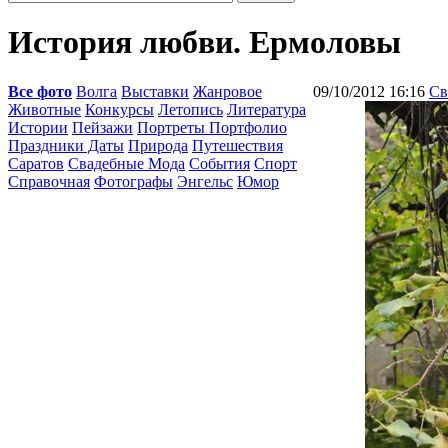
История любви. Ермоловы
Все фото
Волга
Выставки
Жанровое
09/10/2012 16:16
Св
Животные
Конкурсы
Летопись
Литература
Истории
Пейзажи
Портреты Портфолио
Праздники Даты
Природа
Путешествия
Саратов
Свадебные Мода
События
Спорт
Справочная
Фотографы
Энгельс
Юмор