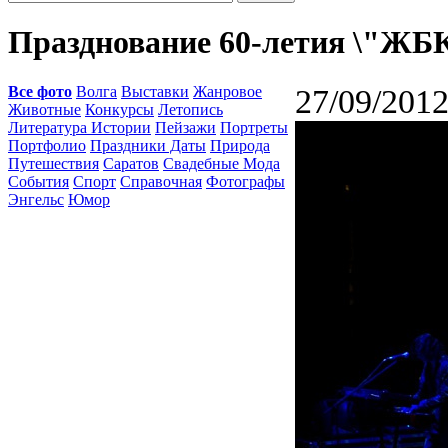
Празднование 60-летия \"ЖБК
Все фото
Волга
Выставки
Жанровое
27/09/2012
Животные
Конкурсы
Летопись
Литература Истории
Пейзажи
Портреты
Портфолио
Праздники Даты
Природа
Путешествия
Саратов
Свадебные Мода
События
Спорт
Справочная
Фотографы
Энгельс
Юмор