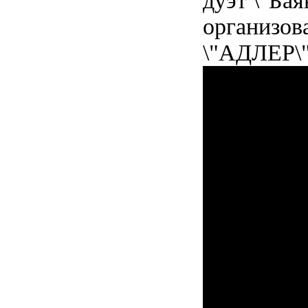
дуэт \"Ба
организов
\"АДЛЕР\"