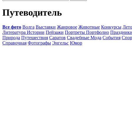
Путеводитель
Все фото
Волга
Выставки
Жанровое
Животные
Конкурсы
Лет
Литература Истории
Пейзажи
Портреты Портфолио
Праздник
Природа
Путешествия
Саратов
Свадебные Мода
События
Спор
Справочная
Фотографы
Энгельс
Юмор