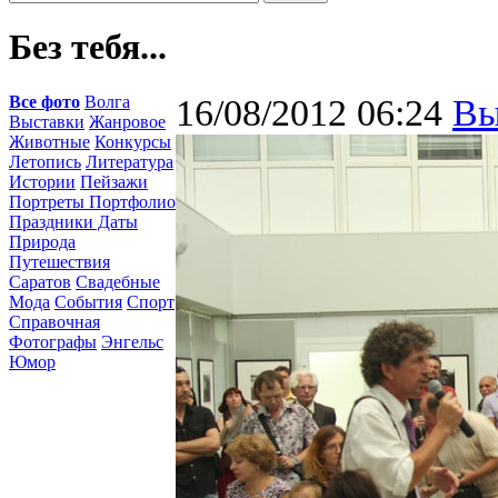
Без тебя...
Все фото
Волга
16/08/2012 06:24
Вы
Выставки
Жанровое
Животные
Конкурсы
Летопись
Литература
Истории
Пейзажи
Портреты Портфолио
Праздники Даты
Природа
Путешествия
Саратов
Свадебные
Мода
События
Спорт
Справочная
Фотографы
Энгельс
Юмор