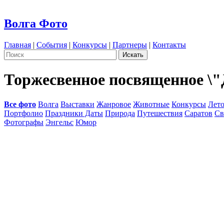
Волга Фото
Главная
|
События
|
Конкурсы
|
Партнеры
|
Контакты
Торжесвенное посвященное \"
Все фото
Волга
Выставки
Жанровое
Животные
Конкурсы
Лет
Портфолио
Праздники Даты
Природа
Путешествия
Саратов
Св
Фотографы
Энгельс
Юмор