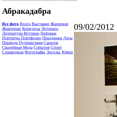
Абракадабра
Все фото
Волга
Выставки
Жанровое
09/02/2012 
Животные
Конкурсы
Летопись
Литература Истории
Пейзажи
Портреты Портфолио
Праздники Даты
Природа
Путешествия
Саратов
Свадебные Мода
События
Спорт
Справочная
Фотографы
Энгельс
Юмор