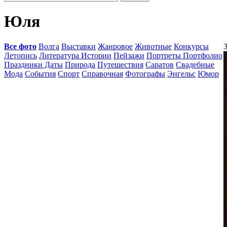
Юля
Все фото
Волга
Выставки
Жанровое
Животные
Конкурсы
3
Летопись
Литература Истории
Пейзажи
Портреты Портфолио
Праздники Даты
Природа
Путешествия
Саратов
Свадебные
Мода
События
Спорт
Справочная
Фотографы
Энгельс
Юмор