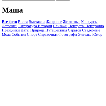
Маша
Все фото
Волга
Выставки
Жанровое
Животные
Конкурсы
Летопись
Литература Истории
Пейзажи
Портреты Портфолио
Праздники Даты
Природа
Путешествия
Саратов
Свадебные
Мода
События
Спорт
Справочная
Фотографы
Энгельс
Юмор