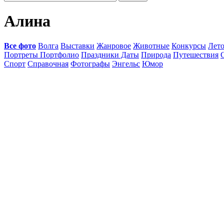
Алина
Все фото
Волга
Выставки
Жанровое
Животные
Конкурсы
Лет
Портреты Портфолио
Праздники Даты
Природа
Путешествия
Спорт
Справочная
Фотографы
Энгельс
Юмор