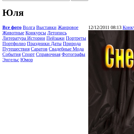
Юля
Все фото
Волга
Выставки
Жанровое
12/12/2011 08:13
Конк
Животные
Конкурсы
Летопись
Литература Истории
Пейзажи
Портреты
Портфолио
Праздники Даты
Природа
Путешествия
Саратов
Свадебные Мода
События
Спорт
Справочная
Фотографы
Энгельс
Юмор