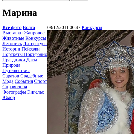
Марина
Все фото
Волга
08/12/2011 06:47
Конкурсы
Выставки
Жанровое
Животные
Конкурсы
Летопись
Литература
Истории
Пейзажи
Портреты Портфолио
Праздники Даты
Природа
Путешествия
Саратов
Свадебные
Мода
События
Спорт
Справочная
Фотографы
Энгельс
Юмор