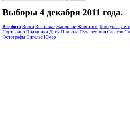
Выборы 4 декабря 2011 года.
Все фото
Волга
Выставки
Жанровое
Животные
Конкурсы
Лет
Портфолио
Праздники Даты
Природа
Путешествия
Саратов
Св
Фотографы
Энгельс
Юмор