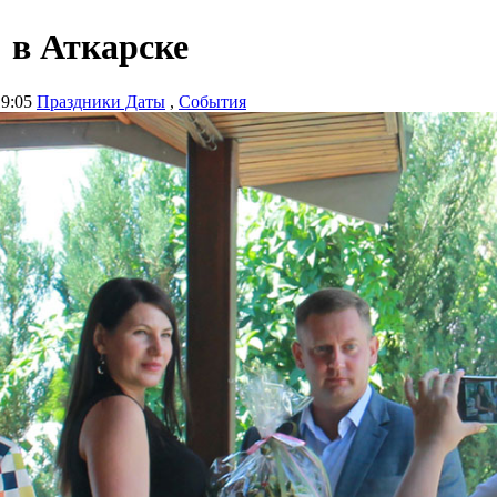
 в Аткарске
19:05
Праздники Даты
,
События