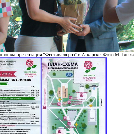
прошла презентация "Фестиваля роз" в Аткарске. Фото М. Глыже