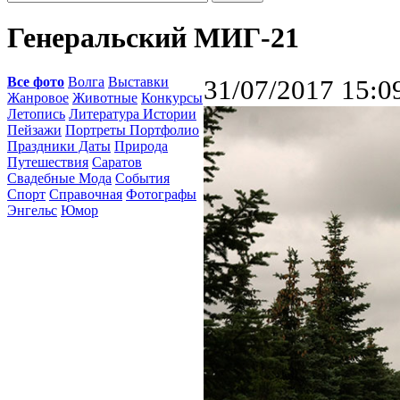
Генеральский МИГ-21
Все фото
Волга
Выставки
31/07/2017 15:0
Жанровое
Животные
Конкурсы
Летопись
Литература Истории
Пейзажи
Портреты Портфолио
Праздники Даты
Природа
Путешествия
Саратов
Свадебные Мода
События
Спорт
Справочная
Фотографы
Энгельс
Юмор