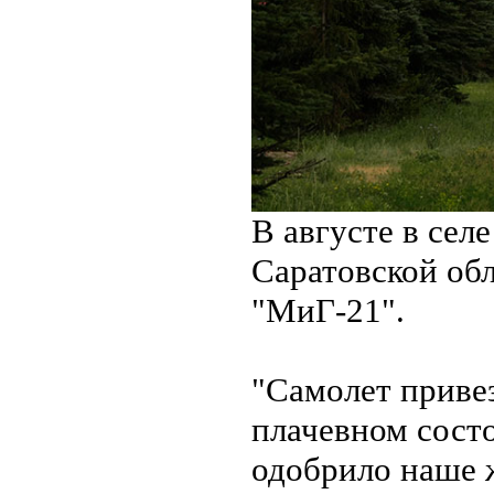
В августе в сел
Саратовской обл
"МиГ-21".
"Самолет приве
плачевном сост
одобрило наше 