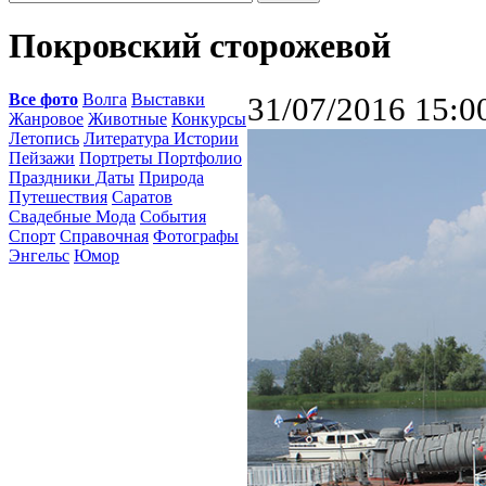
Покровский сторожевой
Все фото
Волга
Выставки
31/07/2016 15:0
Жанровое
Животные
Конкурсы
Летопись
Литература Истории
Пейзажи
Портреты Портфолио
Праздники Даты
Природа
Путешествия
Саратов
Свадебные Мода
События
Спорт
Справочная
Фотографы
Энгельс
Юмор