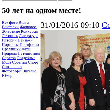
50 лет на одном месте!
Все фото
Волга
31/01/2016 09:10
С
Выставки
Жанровое
Животные
Конкурсы
Летопись
Литература
Истории
Пейзажи
Портреты Портфолио
Праздники Даты
Природа
Путешествия
Саратов
Свадебные
Мода
События
Спорт
Справочная
Фотографы
Энгельс
Юмор