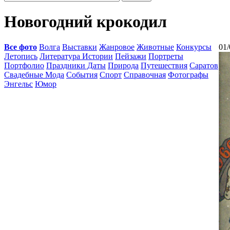
Новогодний крокодил
Все фото
Волга
Выставки
Жанровое
Животные
Конкурсы
01/
Летопись
Литература Истории
Пейзажи
Портреты
Портфолио
Праздники Даты
Природа
Путешествия
Саратов
Свадебные Мода
События
Спорт
Справочная
Фотографы
Энгельс
Юмор