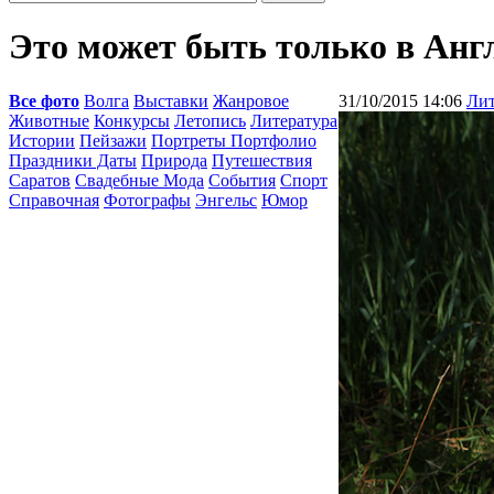
Это может быть только в Анг
Все фото
Волга
Выставки
Жанровое
31/10/2015 14:06
Лит
Животные
Конкурсы
Летопись
Литература
Истории
Пейзажи
Портреты Портфолио
Праздники Даты
Природа
Путешествия
Саратов
Свадебные Мода
События
Спорт
Справочная
Фотографы
Энгельс
Юмор