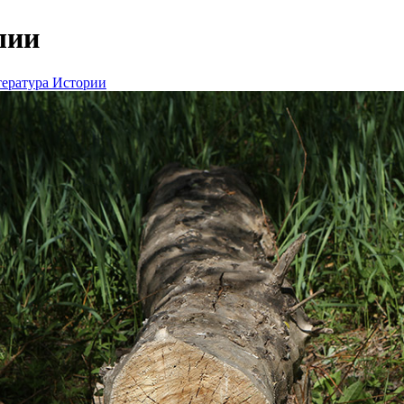
лии
ература Истории