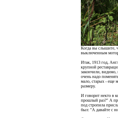
Когда вы слышите, ч
выключенным мотором
Итак, 1913 год, Анг
крупной реставрации
закончили, видимо, 
очень надо поменять
мало, старых - еще 
размеру.
И говорит некто в к
прошлый раз?" А про
под стропила присл
был: "А давайте с н