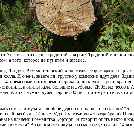
то Англия - это страна традиций, - верьте! Традиций и планирова
, а того, которое по пунктам и заранее.
лия, Лондон, Вестминстерский холл, самое старое здание парлам
 холла. И очень, знаете ли, грустно у комиссии идут дела. Здание
в 14, временами потом ремонтировали, но крупная реставрация...
 стропила, а они, заразы, большие и дубовые. Дубовых лесов в 
меньше, а тут нужны дубы старше 300 лет - потому что все, что 
омиссии - а откуда мы вообще дерево в прошлый раз брали? "Ээээ, 
шлый раз был в 14 веке. Мда. Ну все-таки - откуда брали? Пров
аны из владений семейства Корторп. И говорит опять некто в ко
ими свяжемся? Владения же никуда из семьи не уходили с 14 века