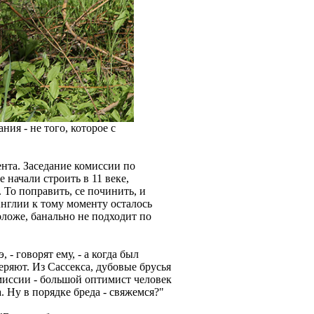
ния - не того, которое с
ента. Заседание комиссии по
 начали строить в 11 веке,
 То поправить, се починить, и
Англии к тому моменту осталось
моложе, банально не подходит по
- говорят ему, - а когда был
еряют. Из Сассекса, дубовые брусья
миссии - большой оптимист человек
. Ну в порядке бреда - свяжемся?"