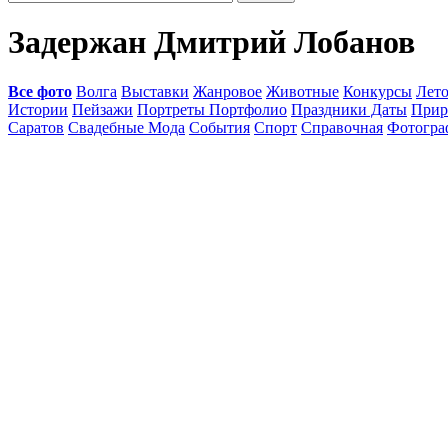
Задержан Дмитрий Лобанов
Все фото
Волга
Выставки
Жанровое
Животные
Конкурсы
Лет
Истории
Пейзажи
Портреты Портфолио
Праздники Даты
Прир
Саратов
Свадебные Мода
События
Спорт
Справочная
Фотогр