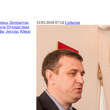
опись
Литература
31/01/2018 07:14
События
ода
Путешествия
афы
Энгельс
Юмор