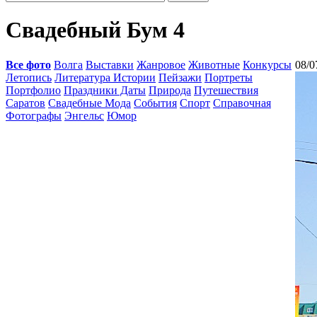
Свадебный Бум 4
Все фото
Волга
Выставки
Жанровое
Животные
Конкурсы
08/0
Летопись
Литература Истории
Пейзажи
Портреты
Портфолио
Праздники Даты
Природа
Путешествия
Саратов
Свадебные Мода
События
Спорт
Справочная
Фотографы
Энгельс
Юмор