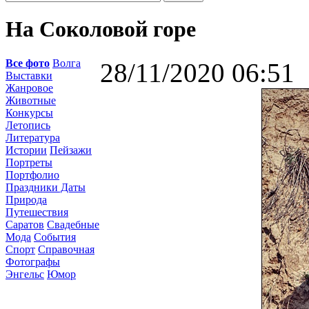
На Соколовой горе
Все фото
Волга
28/11/2020 06:51
Выставки
Жанровое
Животные
Конкурсы
Летопись
Литература
Истории
Пейзажи
Портреты
Портфолио
Праздники Даты
Природа
Путешествия
Саратов
Свадебные
Мода
События
Спорт
Справочная
Фотографы
Энгельс
Юмор