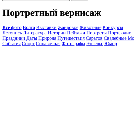
Портретный вернисаж
Все фото
Волга
Выставки
Жанровое
Животные
Конкурсы
Летопись
Литература Истории
Пейзажи
Портреты Портфолио
Праздники Даты
Природа
Путешествия
Саратов
Свадебные Мо
События
Спорт
Справочная
Фотографы
Энгельс
Юмор