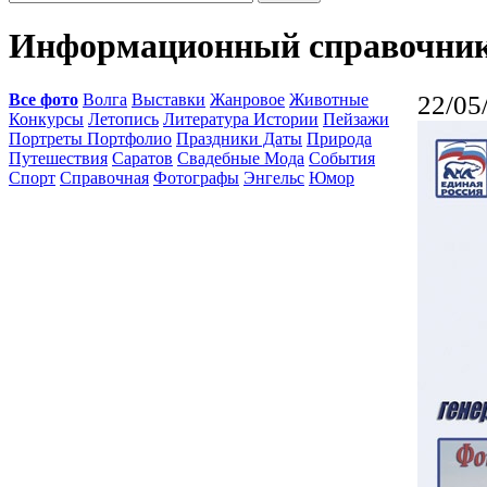
Информационный справочник 
Все фото
Волга
Выставки
Жанровое
Животные
22/05
Конкурсы
Летопись
Литература Истории
Пейзажи
Портреты Портфолио
Праздники Даты
Природа
Путешествия
Саратов
Свадебные Мода
События
Спорт
Справочная
Фотографы
Энгельс
Юмор