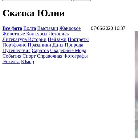
Сказка Юлии
Все фото
Волга
Выставки
Жанровое
07/06/2020 16:37
Животные
Конкурсы
Летопись
Литература Истории
Пейзажи
Портреты
Портфолио
Праздники Даты
Природа
Путешествия
Саратов
Свадебные Мода
События
Спорт
Справочная
Фотографы
Энгельс
Юмор