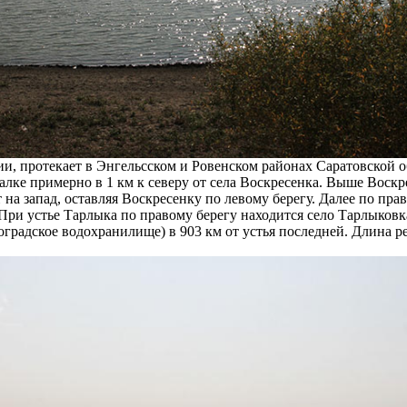
ии, протекает в Энгельсском и Ровенском районах Саратовской 
алке примерно в 1 км к северу от села Воскресенка. Выше Воскр
т на запад, оставляя Воскресенку по левому берегу. Далее по пра
При устье Тарлыка по правому берегу находится село Тарлыковк
градское водохранилище) в 903 км от устья последней. Длина ре