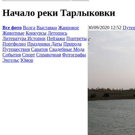
Начало реки Тарлыковки
Все фото
Волга
Выставки
Жанровое
30/09/2020 12:52
Путе
Животные
Конкурсы
Летопись
Литература Истории
Пейзажи
Портреты
Портфолио
Праздники Даты
Природа
Путешествия
Саратов
Свадебные Мода
События
Спорт
Справочная
Фотографы
Энгельс
Юмор