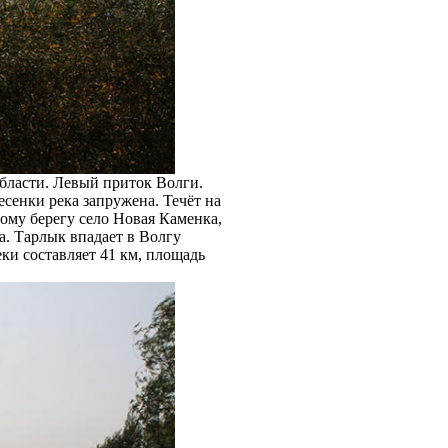
области. Левый приток Волги.
есенки река запружена. Течёт на
вому берегу село Новая Каменка,
а. Тарлык впадает в Волгу
ки составляет 41 км, площадь