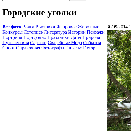
Городские уголки
Все фото
Волга
Выставки
Жанровое
Животные
30/09/2014 
Конкурсы
Летопись
Литература Истории
Пейзажи
Портреты Портфолио
Праздники Даты
Природа
Путешествия
Саратов
Свадебные Мода
События
Спорт
Справочная
Фотографы
Энгельс
Юмор