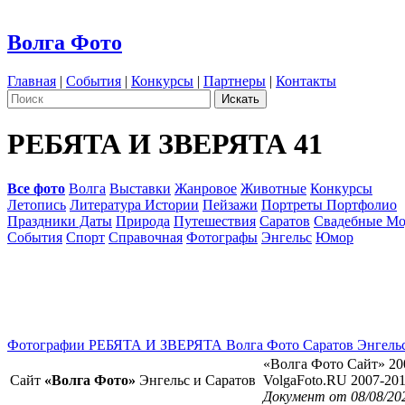
Волга Фото
Главная
|
События
|
Конкурсы
|
Партнеры
|
Контакты
РЕБЯТА И ЗВЕРЯТА 41
Все фото
Волга
Выставки
Жанровое
Животные
Конкурсы
Летопись
Литература Истории
Пейзажи
Портреты Портфолио
Праздники Даты
Природа
Путешествия
Саратов
Свадебные Мо
События
Спорт
Справочная
Фотографы
Энгельс
Юмор
Фотографии РЕБЯТА И ЗВЕРЯТА Волга Фото Саратов Энгель
«Волга Фото Сайт» 20
Сайт
«Волга Фото»
Энгельс и Саратов
VolgaFoto.RU 2007-20
Документ от 08/08/20