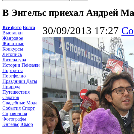
В Энгельс приехал Андрей М
Все фото
Волга
30/09/2013 17:27
Со
Выставки
Жанровое
Животные
Конкурсы
Летопись
Литература
Истории
Пейзажи
Портреты
Портфолио
Праздники Даты
Природа
Путешествия
Саратов
Свадебные Мода
События
Спорт
Справочная
Фотографы
Энгельс
Юмор