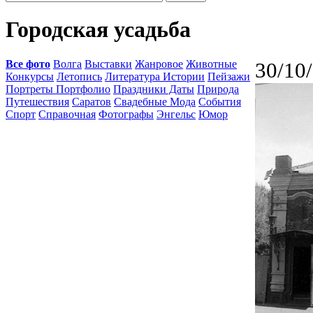
Городская усадьба
Все фото
Волга
Выставки
Жанровое
Животные
30/10
Конкурсы
Летопись
Литература Истории
Пейзажи
Портреты Портфолио
Праздники Даты
Природа
Путешествия
Саратов
Свадебные Мода
События
Спорт
Справочная
Фотографы
Энгельс
Юмор