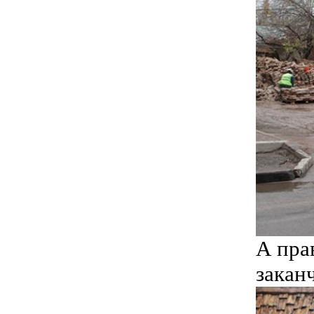
А пра
закан