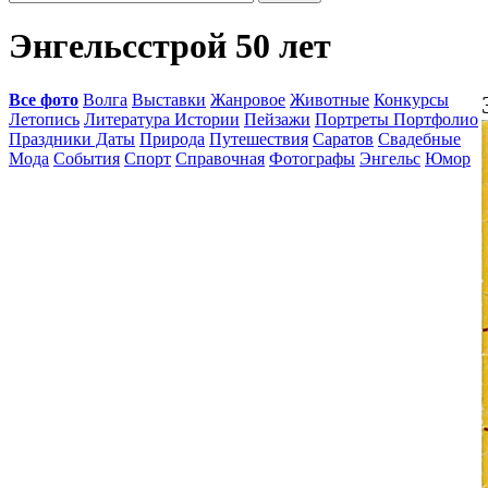
Энгельсстрой 50 лет
Все фото
Волга
Выставки
Жанровое
Животные
Конкурсы
Летопись
Литература Истории
Пейзажи
Портреты Портфолио
Праздники Даты
Природа
Путешествия
Саратов
Свадебные
Мода
События
Спорт
Справочная
Фотографы
Энгельс
Юмор