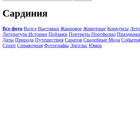
Сардиния
Все фото
Волга
Выставки
Жанровое
Животные
Конкурсы
Лет
Литература Истории
Пейзажи
Портреты Портфолио
Праздник
Даты
Природа
Путешествия
Саратов
Свадебные Мода
Событи
Спорт
Справочная
Фотографы
Энгельс
Юмор