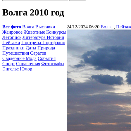
Волга 2010 год
Все фото
Волга
Выставки
24/12/2024 06:20
Волга
,
Пейза
Жанровое
Животные
Конкурсы
Летопись
Литература Истории
Пейзажи
Портреты Портфолио
Праздники Даты
Природа
Путешествия
Саратов
Свадебные Мода
События
Спорт
Справочная
Фотографы
Энгельс
Юмор