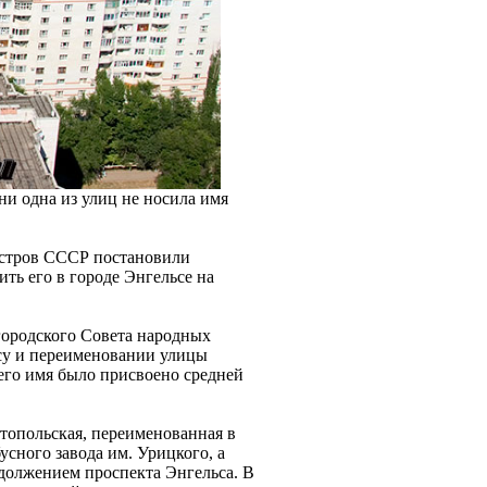
ни одна из улиц не носила имя
истров СССР постановили
ть его в городе Энгельсе на
городского Совета народных
су и переименовании улицы
его имя было присвоено средней
топольская, переименованная в
сного завода им. Урицкого, а
одолжением проспекта Энгельса. В