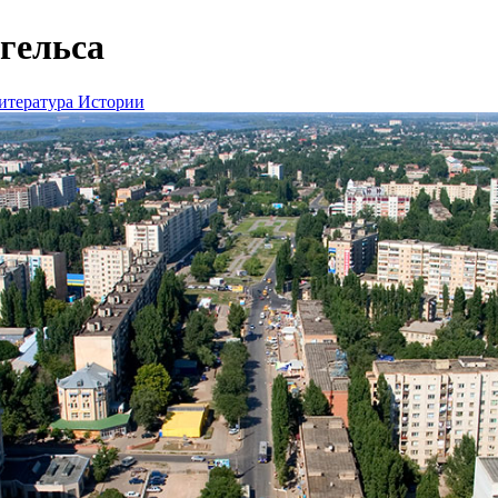
гельса
итература Истории