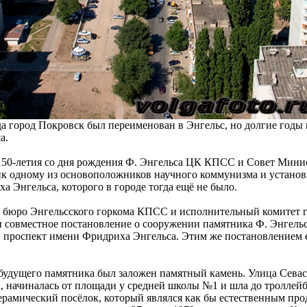
да город Покровск был переименован в Энгельс, но долгие годы 
а.
150-летия со дня рождения Ф. Энгельса ЦК КПСС и Совет Мин
к одному из основоположников научного коммунизма и установи
а Энгельса, которого в городе тогда ещё не было.
да бюро Энгельсского горкома КПСС и исполнительный комитет 
и совместное постановление о сооружении памятника Ф. Энгель
в проспект имени Фридриха Энгельса. Этим же постановлением 
 будущего памятника был заложен памятный камень. Улица Севас
, начиналась от площади у средней школы №1 и шла до троллейбу
ерамический посёлок, который являлся как бы естественным пр