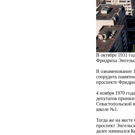
В октябре 1931 го
Фридриха Энгельс
В ознаменование 
соорудить памятни
проспекте Фридрих
4 ноября 1970 го
депутатов принял
Севастопольской 
школе №1.
Тогда же на месте
проспект Энгельса
далее начинался К