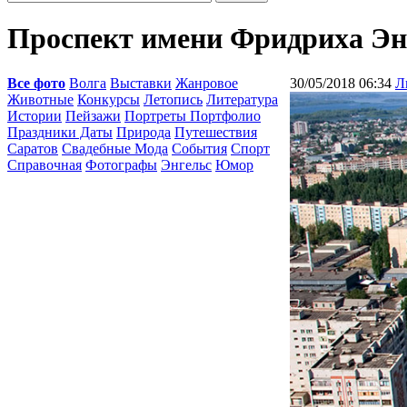
Проспект имени Фридриха Эн
Все фото
Волга
Выставки
Жанровое
30/05/2018 06:34
Л
Животные
Конкурсы
Летопись
Литература
Истории
Пейзажи
Портреты Портфолио
Праздники Даты
Природа
Путешествия
Саратов
Свадебные Мода
События
Спорт
Справочная
Фотографы
Энгельс
Юмор