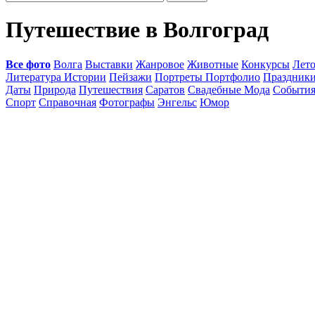
Путешествие в Волгоград
Все фото
Волга
Выставки
Жанровое
Животные
Конкурсы
Лет
Литература Истории
Пейзажи
Портреты Портфолио
Праздник
Даты
Природа
Путешествия
Саратов
Свадебные Мода
Событи
Спорт
Справочная
Фотографы
Энгельс
Юмор