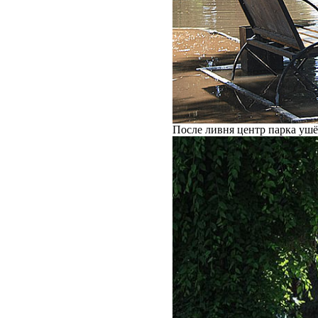
После ливня центр парка ушё