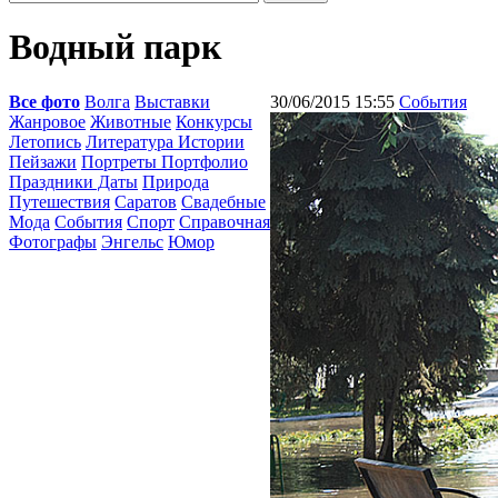
Водный парк
Все фото
Волга
Выставки
30/06/2015 15:55
События
Жанровое
Животные
Конкурсы
Летопись
Литература Истории
Пейзажи
Портреты Портфолио
Праздники Даты
Природа
Путешествия
Саратов
Свадебные
Мода
События
Спорт
Справочная
Фотографы
Энгельс
Юмор